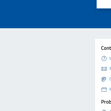
Cont
Prob