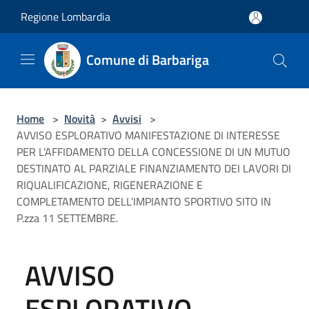
Salta al contenuto principale
Regione Lombardia
Comune di Barbariga
Home
>
Novità
>
Avvisi
>
AVVISO ESPLORATIVO MANIFESTAZIONE DI INTERESSE
PER L’AFFIDAMENTO DELLA CONCESSIONE DI UN MUTUO
DESTINATO AL PARZIALE FINANZIAMENTO DEI LAVORI DI
RIQUALIFICAZIONE, RIGENERAZIONE E
COMPLETAMENTO DELL’IMPIANTO SPORTIVO SITO IN
P.zza 11 SETTEMBRE.
AVVISO
ESPLORATIVO