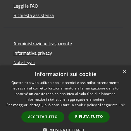
Leggi le FAQ
Richiesta assistenza
Amministrazione trasparente
Informativa privacy
Note legali
×
Dichiarazione di accessibilità
Informazioni sui cookie
Questo sito web utilizza cookie tecnici e assimilati strettamente
necessari al corretto funzionamento e alla navigazione del sito,
nonché un cookie tecnico analitico al solo fine di elaborare
informazioni statistiche, aggregate e anonime.
RSS
Copyright © 2026 • Comune di
Per maggiori dettagli, può consultare la cookie policy al seguente
link
Accessibilità
Barbariga • Powered by
Privacy
Municipium
Accesso
•
RIFIUTA TUTTO
ACCETTA TUTTO
Cookie
redazione
Mappa del sito
MOSTRA DETTAGLI