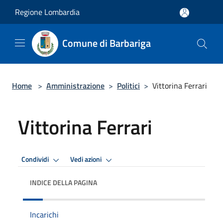
Salta al contenuto principale
Regione Lombardia
Comune di Barbariga
Home
>
Amministrazione
>
Politici
>
Vittorina Ferrari
Vittorina Ferrari
Condividi
Vedi azioni
INDICE DELLA PAGINA
Incarichi