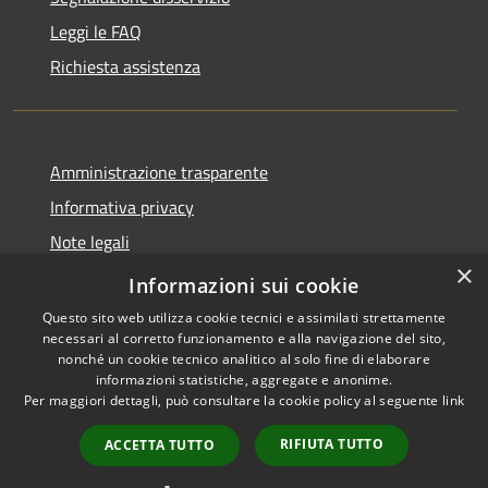
Leggi le FAQ
Richiesta assistenza
Amministrazione trasparente
Informativa privacy
Note legali
×
Dichiarazione di accessibilità
Informazioni sui cookie
Questo sito web utilizza cookie tecnici e assimilati strettamente
necessari al corretto funzionamento e alla navigazione del sito,
nonché un cookie tecnico analitico al solo fine di elaborare
informazioni statistiche, aggregate e anonime.
RSS
Copyright © 2026 • Comune di
Per maggiori dettagli, può consultare la cookie policy al seguente
link
Accessibilità
Barbariga • Powered by
Privacy
Municipium
Accesso
•
RIFIUTA TUTTO
ACCETTA TUTTO
Cookie
redazione