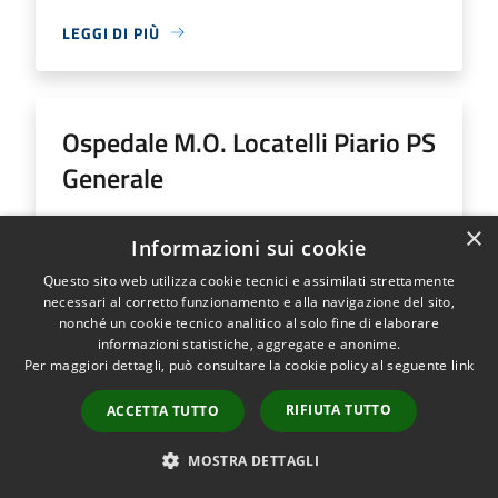
LEGGI DI PIÙ
Ospedale M.O. Locatelli Piario PS
Generale
Indirizzo
Via Groppino, 22
×
Informazioni sui cookie
Ospedale M.O. Locatelli Piario PS Generale...
Questo sito web utilizza cookie tecnici e assimilati strettamente
necessari al corretto funzionamento e alla navigazione del sito,
nonché un cookie tecnico analitico al solo fine di elaborare
informazioni statistiche, aggregate e anonime.
Per maggiori dettagli, può consultare la cookie policy al seguente
link
LEGGI DI PIÙ
RIFIUTA TUTTO
ACCETTA TUTTO
MOSTRA DETTAGLI
Ospedale SS Trinità Romano L.