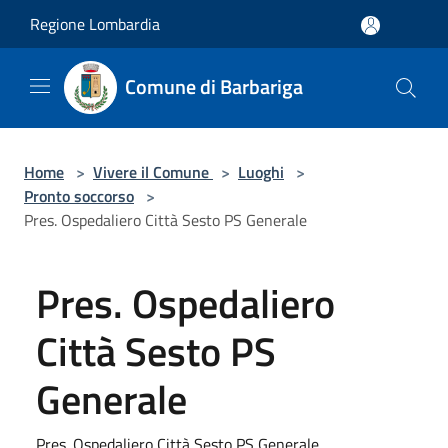
Salta al contenuto principale
Regione Lombardia
Comune di Barbariga
Home
>
Vivere il Comune
>
Luoghi
>
Pronto soccorso
>
Pres. Ospedaliero Città Sesto PS Generale
Pres. Ospedaliero
Città Sesto PS
Generale
Pres. Ospedaliero Città Sesto PS Generale