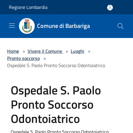
Salta al contenuto principale
Regione Lombardia
Comune di Barbariga
Home
>
Vivere il Comune
>
Luoghi
>
Pronto soccorso
>
Ospedale S. Paolo Pronto Soccorso Odontoiatrico
Ospedale S. Paolo
Pronto Soccorso
Odontoiatrico
Ospedale S. Paolo Pronto Soccorso Odontoiatrico