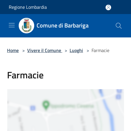
Salta al contenuto principale
Regione Lombardia
Comune di Barbariga
Home
>
Vivere il Comune
>
Luoghi
>
Farmacie
Farmacie