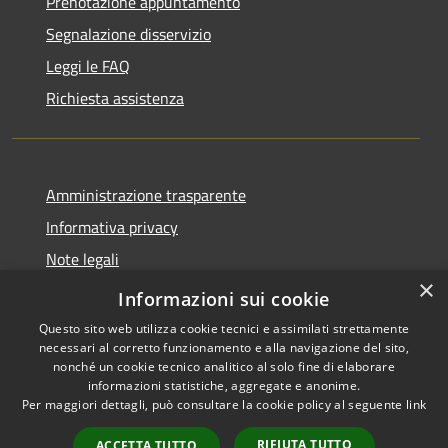
Prenotazione appuntamento
Segnalazione disservizio
Leggi le FAQ
Richiesta assistenza
Amministrazione trasparente
Informativa privacy
Note legali
×
Dichiarazione di accessibilità
Informazioni sui cookie
Questo sito web utilizza cookie tecnici e assimilati strettamente
necessari al corretto funzionamento e alla navigazione del sito,
nonché un cookie tecnico analitico al solo fine di elaborare
informazioni statistiche, aggregate e anonime.
RSS
Copyright © 2026 • Comune di
Per maggiori dettagli, può consultare la cookie policy al seguente
link
Accessibilità
Barbariga • Powered by
Privacy
Municipium
Accesso
•
RIFIUTA TUTTO
ACCETTA TUTTO