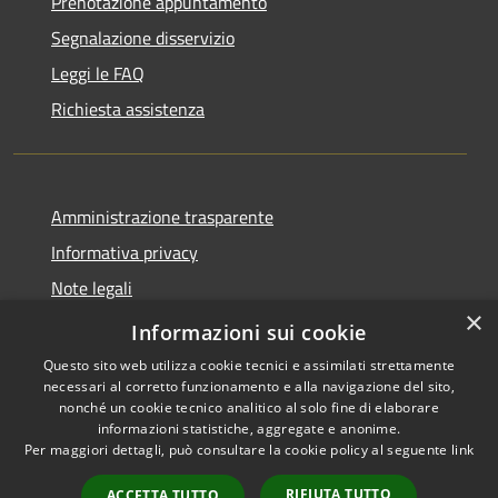
Prenotazione appuntamento
Segnalazione disservizio
Leggi le FAQ
Richiesta assistenza
Amministrazione trasparente
Informativa privacy
Note legali
×
Dichiarazione di accessibilità
Informazioni sui cookie
Questo sito web utilizza cookie tecnici e assimilati strettamente
necessari al corretto funzionamento e alla navigazione del sito,
nonché un cookie tecnico analitico al solo fine di elaborare
informazioni statistiche, aggregate e anonime.
RSS
Copyright © 2026 • Comune di
Per maggiori dettagli, può consultare la cookie policy al seguente
link
Accessibilità
Barbariga • Powered by
Privacy
Municipium
Accesso
•
RIFIUTA TUTTO
ACCETTA TUTTO