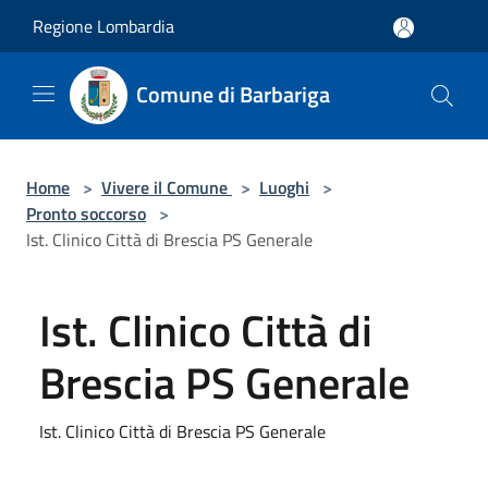
Salta al contenuto principale
Regione Lombardia
Comune di Barbariga
Home
>
Vivere il Comune
>
Luoghi
>
Pronto soccorso
>
Ist. Clinico Città di Brescia PS Generale
Ist. Clinico Città di
Brescia PS Generale
Ist. Clinico Città di Brescia PS Generale