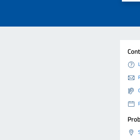
Cont
Prob