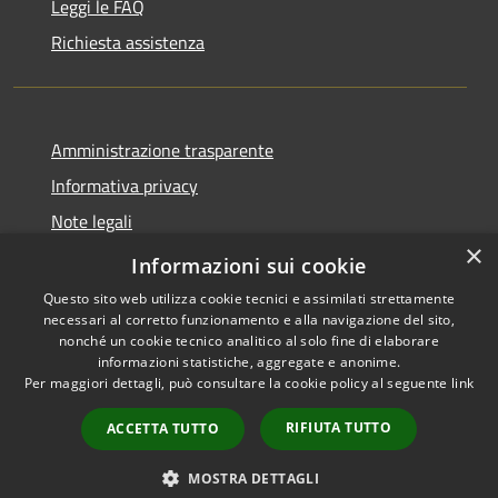
Leggi le FAQ
Richiesta assistenza
Amministrazione trasparente
Informativa privacy
Note legali
×
Dichiarazione di accessibilità
Informazioni sui cookie
Questo sito web utilizza cookie tecnici e assimilati strettamente
necessari al corretto funzionamento e alla navigazione del sito,
nonché un cookie tecnico analitico al solo fine di elaborare
informazioni statistiche, aggregate e anonime.
RSS
Copyright © 2026 • Comune di
Per maggiori dettagli, può consultare la cookie policy al seguente
link
Accessibilità
Barbariga • Powered by
Privacy
Municipium
Accesso
•
RIFIUTA TUTTO
ACCETTA TUTTO
Cookie
redazione
Mappa del sito
MOSTRA DETTAGLI