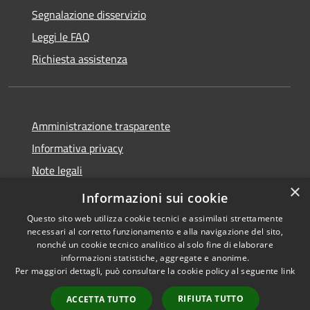
Segnalazione disservizio
Leggi le FAQ
Richiesta assistenza
Amministrazione trasparente
Informativa privacy
Note legali
×
Dichiarazione di accessibilità
Informazioni sui cookie
Questo sito web utilizza cookie tecnici e assimilati strettamente
necessari al corretto funzionamento e alla navigazione del sito,
nonché un cookie tecnico analitico al solo fine di elaborare
informazioni statistiche, aggregate e anonime.
RSS
Copyright © 2026 • Comune di
Per maggiori dettagli, può consultare la cookie policy al seguente
link
Accessibilità
Barbariga • Powered by
Privacy
Municipium
Accesso
•
RIFIUTA TUTTO
ACCETTA TUTTO