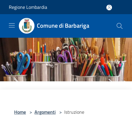
Salta al contenuto principale
Regione Lombardia
Comune di Barbariga
Home
>
Argomenti
>
Istruzione