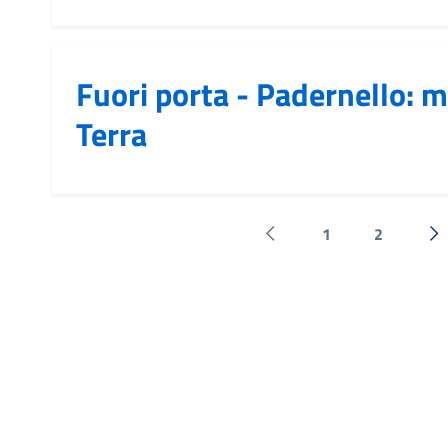
Fuori porta - Padernello: m
Terra
1
2
Pagina precedente
Su