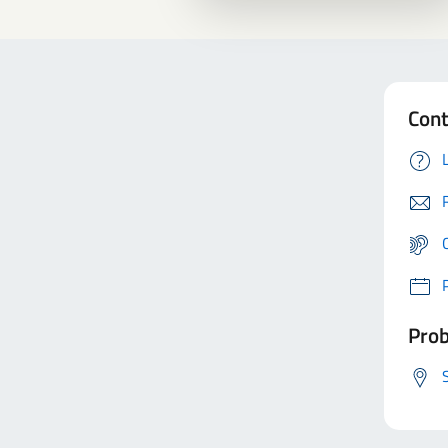
Cont
Prob