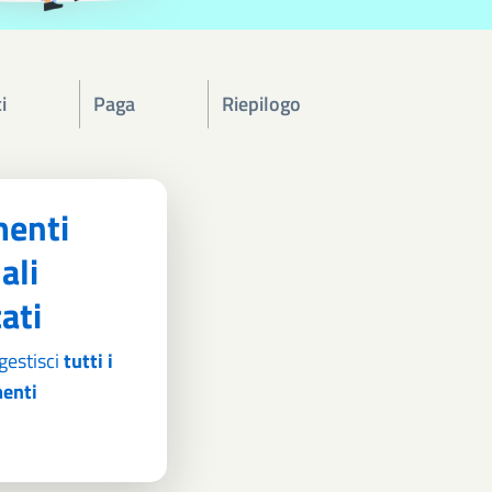
i
Paga
Riepilogo
enti
ali
cati
gestisci
tutti i
enti