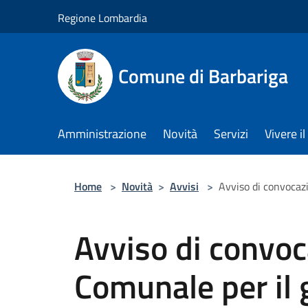
Salta al contenuto principale
Regione Lombardia
Comune di Barbariga
Amministrazione
Novità
Servizi
Vivere 
Home
>
Novità
>
Avvisi
>
Avviso di convocaz
Avviso di convoc
Comunale per il