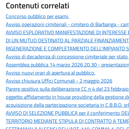
Contenuti correlati
Concorso pubblico per esami.
Avviso operazioni cimiteriali - cimitero di Barbariga - 
AVVISO ESPLORATIVO MANIFESTAZIONE DI INTERESSE
DI UN MUTUO DESTINATO AL PARZIALE FINANZIAMENTO 
RIGENERAZIONE E COMPLETAMENTO DELL’IMPIANTO SPO
Avviso di decadenza di concessione cimiteriale per stat
Assemblea pubblica 14 marzo 2026 20.30 - presentazione
Avviso nuovi orari di apertura al pubblico.
Avviso chiusura Uffici Comunali - 2 maggio 2026
Parere positivo sulla deliberazione CC n 4 del 23 febbra
oggetto affidamento in house providing della gestione del
acquisizione della partecipazione societaria in C.B.B.O. srl
AVVISO DI SELEZIONE PUBBLICA per il conferimento D
TERRITORIO MEDIANTE STIPULA DI CONTRATTO A TEM