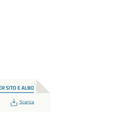
PER SITO E ALBO
PDF
Scarica