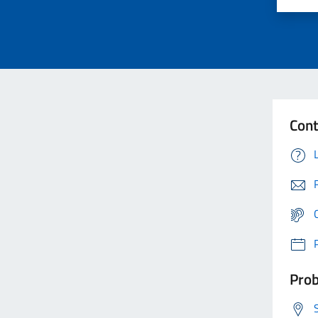
Cont
Prob