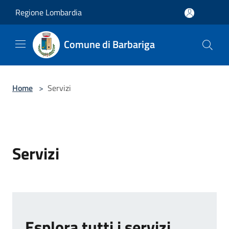
Salta al contenuto principale
Regione Lombardia
Comune di Barbariga
Home
>
Servizi
Servizi
Esplora tutti i servizi