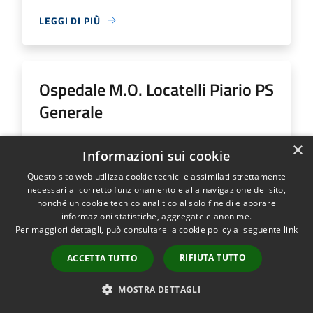
LEGGI DI PIÙ
Ospedale M.O. Locatelli Piario PS
Generale
Indirizzo
Via Groppino, 22
×
Informazioni sui cookie
Ospedale M.O. Locatelli Piario PS Generale...
Questo sito web utilizza cookie tecnici e assimilati strettamente
necessari al corretto funzionamento e alla navigazione del sito,
nonché un cookie tecnico analitico al solo fine di elaborare
informazioni statistiche, aggregate e anonime.
Per maggiori dettagli, può consultare la cookie policy al seguente
link
LEGGI DI PIÙ
RIFIUTA TUTTO
ACCETTA TUTTO
MOSTRA DETTAGLI
Ospedale SS Trinità Romano L.