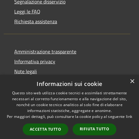
Segnalazione disservizio
Leggi le FAQ
Richiesta assistenza
Amministrazione trasparente
Informativa privacy
Note legali
×
Dichiarazione di accessibilità
Informazioni sui cookie
Questo sito web utilizza cookie tecnici e assimilati strettamente
necessari al corretto funzionamento e alla navigazione del sito,
nonché un cookie tecnico analitico al solo fine di elaborare
informazioni statistiche, aggregate e anonime.
RSS
Copyright © 2026 • Comune di
Per maggiori dettagli, può consultare la cookie policy al seguente
link
Accessibilità
Barbariga • Powered by
Privacy
Municipium
Accesso
•
RIFIUTA TUTTO
ACCETTA TUTTO
Cookie
redazione